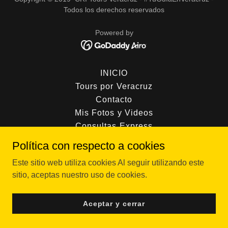
Todos los derechos reservados
Powered by
INICIO
Tours por Veracruz
Contacto
Mis Fotos y Videos
Consultas Express
Folletos Tours
Política con respecto a cookies
Tu Guía Virtual
Este sitio web utiliza cookies Al seguir utilizando este
Política de privacidad
sitio, aceptas nuestro uso de cookies.
Términos y condiciones
RFA HOTELES
Aceptar y cerrar